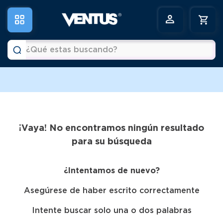
¿Qué estas buscando?
a
Términos más buscados
1
.
horno
2
.
vitrina
¡Vaya! No encontramos ningún resultado
3
.
visicooler
para su búsqueda
4
.
congeladora
¿Intentamos de nuevo?
5
.
batidora
6
.
freidora
Asegúrese de haber escrito correctamente
Intente buscar solo una o dos palabras