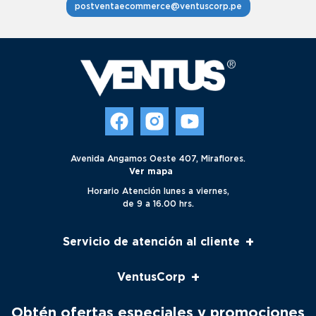
postventaecommerce@ventuscorp.pe
Avenida Angamos Oeste 407, Miraflores.
Ver mapa
Horario Atención lunes a viernes,
de 9 a 16.00 hrs.
+
Servicio de atención al cliente
Servicio al cliente
+
VentusCorp
Seguimiento
Contacto
Nosotros
Obtén ofertas especiales y promociones
Solicitud Servicio Técnico
Productos