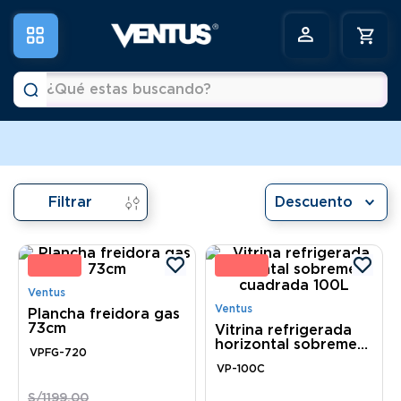
¿Qué estas buscando?
a
Términos más buscados
1
.
horno
Filtrar
Descuento
2
.
vitrina
3
.
visicooler
5 %
15 
4
.
congeladora
Ventus
5
.
batidora
Ventus
Plancha freidora gas
73cm
Vitrina refrigerada
6
.
freidora
horizontal sobremesa
VPFG-720
cuadrada 100L
VP-100C
S/
1199
.
00