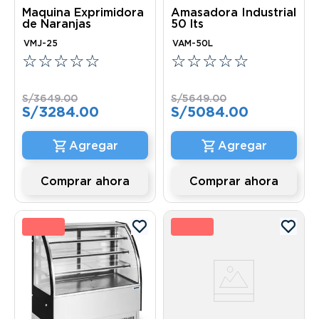
Maquina Exprimidora
Amasadora Industrial
de Naranjas
50 lts
VMJ-25
VAM-50L
☆
☆
☆
☆
☆
☆
☆
☆
☆
☆
S/
3649
.
00
S/
5649
.
00
S/
3284
.
00
S/
5084
.
00
Comprar ahora
Comprar ahora
0 %
10 