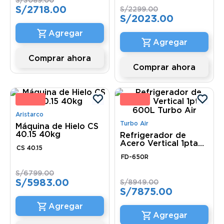
S/
3089
.
00
S/
2718
.
00
S/
2299
.
00
S/
2023
.
00
Comprar ahora
Comprar ahora
2 %
12 
Aristarco
Turbo Air
Máquina de Hielo CS
40.15 40kg
Refrigerador de
Acero Vertical 1pta
CS 40.15
600L Turbo Air
FD-650R
S/
6799
.
00
S/
5983
.
00
S/
8949
.
00
S/
7875
.
00