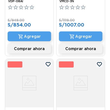
VDP-08AI
VMCD-3N
bandejas
☆
☆
☆
☆
☆
☆
☆
☆
☆
☆
S/
949
.
00
S/
1119
.
00
S/
854
.
00
S/
1007
.
00
Comprar ahora
Comprar ahora
0 %
10 