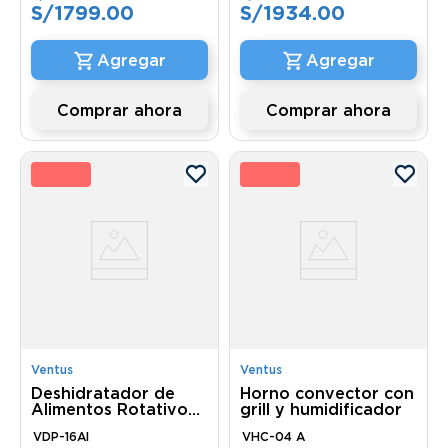
S/
1799
.
00
S/
1934
.
00
Comprar ahora
Comprar ahora
0 %
10 
Ventus
Ventus
Deshidratador de
Horno convector con
Alimentos Rotativo
grill y humidificador
Acero Inoxidable de
VDP-16AI
VHC-04 A
16 bandejas