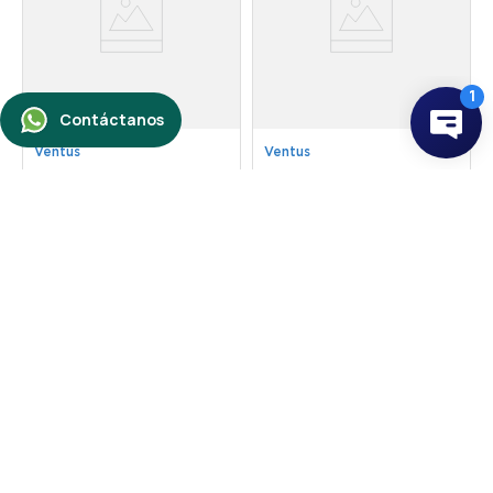
Ventus
Ventus
Horno Turbo GN/GLP
Horno Turbo GN/GLP
5 Bandejas
10 Bandejas
PRP-5000
PRP-10000
☆
☆
☆
☆
☆
☆
☆
☆
☆
☆
S/
10
,
499
.
00
S/
15
,
999
.
00
S/
9449
.
00
S/
14
,
399
.
00
Comprar ahora
Comprar ahora