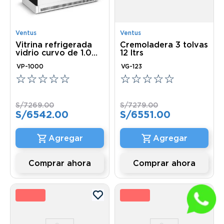
Ventus
Ventus
Vitrina refrigerada
Cremoladera 3 tolvas
vidrio curvo de 1.0mt
12 ltrs
3 niveles
VP-1000
VG-123
☆
☆
☆
☆
☆
☆
☆
☆
☆
☆
S/
7269
.
00
S/
7279
.
00
S/
6542
.
00
S/
6551
.
00
Comprar ahora
Comprar ahora
0 %
10 