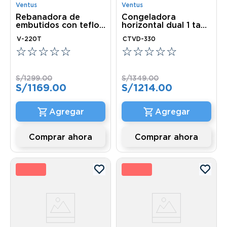
Ventus
Ventus
Rebanadora de
Congeladora
embutidos con teflon
horizontal dual 1 tapa
220M
dura 290lts
V-220T
CTVD-330
☆
☆
☆
☆
☆
☆
☆
☆
☆
☆
S/
1299
.
00
S/
1349
.
00
S/
1169
.
00
S/
1214
.
00
Comprar ahora
Comprar ahora
0 %
10 