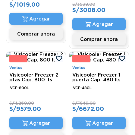
S/
1019
.
00
S/
3539
.
00
S/
3008
.
00
Comprar ahora
Comprar ahora
5 %
15 
Ventus
Ventus
Visicooler Freezer 2
Visicooler Freezer 1
ptas Cap. 800 lts
puerta Cap. 480 lts
VCF-800L
VCF-480L
S/
11
,
269
.
00
S/
7849
.
00
S/
9579
.
00
S/
6672
.
00