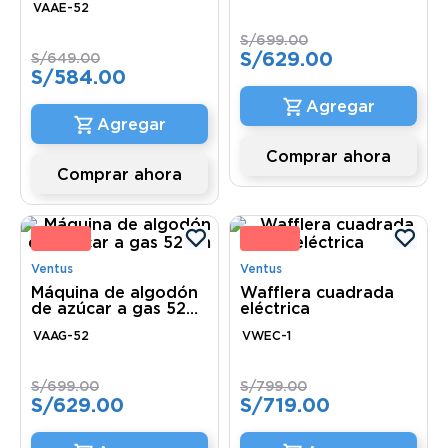
VAAE-52
S/
699
.
00
S/
629
.
00
S/
649
.
00
S/
584
.
00
Comprar ahora
Comprar ahora
0 %
10 
Ventus
Ventus
Máquina de algodón
Wafflera cuadrada
de azúcar a gas 52
eléctrica
cm
VAAG-52
VWEC-1
S/
699
.
00
S/
799
.
00
S/
629
.
00
S/
719
.
00