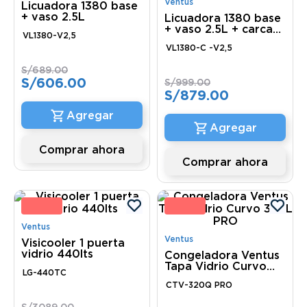
Ventus
Licuadora 1380 base
+ vaso 2.5L
Licuadora 1380 base
+ vaso 2.5L + carcaza
VL1380-V2,5
(encapsulada)
VL1380-C -V2,5
S/
689
.
00
S/
606
.
00
S/
999
.
00
S/
879
.
00
Comprar ahora
Comprar ahora
2 %
12 
Ventus
Ventus
Visicooler 1 puerta
vidrio 440lts
Congeladora Ventus
Tapa Vidrio Curvo
LG-440TC
320L PRO
CTV-320Q PRO