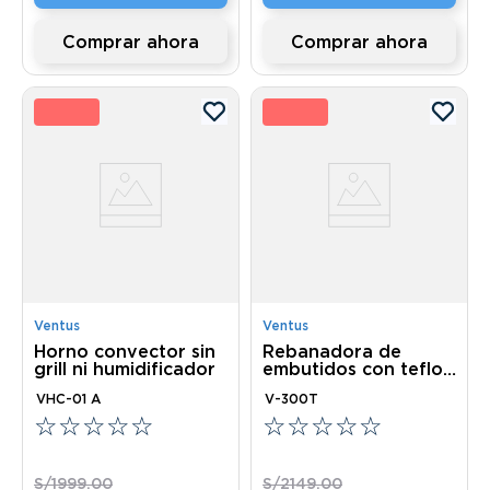
Comprar ahora
Comprar ahora
0 %
10 
Ventus
Ventus
Horno convector sin
Rebanadora de
grill ni humidificador
embutidos con teflon
300M
VHC-01 A
V-300T
☆
☆
☆
☆
☆
☆
☆
☆
☆
☆
S/
1999
.
00
S/
2149
.
00