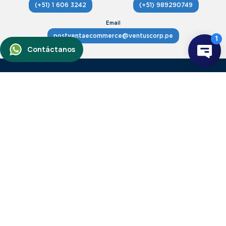
(+51) 1 606 3242
(+51) 989290749
postventaecommerce@ventuscorp.pe
Avenida Angamos Oeste 407, Miraflores.
Ver mapa
Horario Atención lunes a viernes,
de 9 a 16.00 hrs.
+
Servicio de atención al cliente
Servicio al cliente