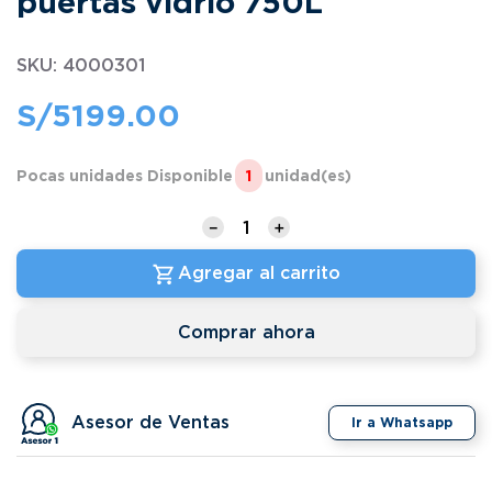
puertas vidrio 750L
SKU
:
4000301
S/
5199
.
00
Pocas unidades Disponible
1
unidad(es)
－
＋
Agregar al carrito
Comprar ahora
Asesor de Ventas
Ir a Whatsapp