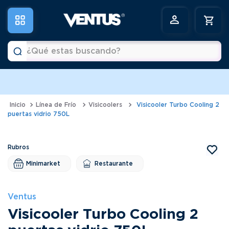
¿Qué estas buscando?
Términos más buscados
1
.
horno
Línea de Frío
Visicoolers
Visicooler Turbo Cooling 2
puertas vidrio 750L
2
.
vitrina
3
.
visicooler
4
.
batidora
Minimarket
Restaurante
5
.
congeladora
6
.
freidora
Ventus
Visicooler Turbo Cooling 2