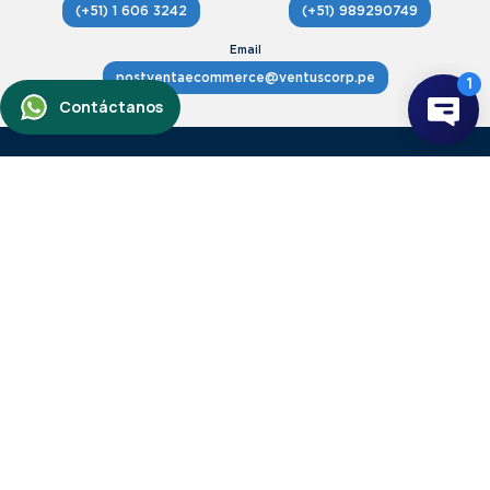
(+51) 1 606 3242
(+51) 989290749
postventaecommerce@ventuscorp.pe
Avenida Angamos Oeste 407, Miraflores.
Ver mapa
Horario Atención lunes a viernes,
de 9 a 16.00 hrs.
+
Servicio de atención al cliente
Servicio al cliente