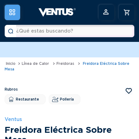
¿Qué estas buscando?
Términos más buscados
1
.
horno
LÍnea de Calor
Freidoras
Freidora Eléctrica Sobre
Mesa
2
.
vitrina
3
.
visicooler
4
.
congeladora
Restaurante
Pollería
5
.
batidora
6
.
freidora
Ventus
Freidora Eléctrica Sobre