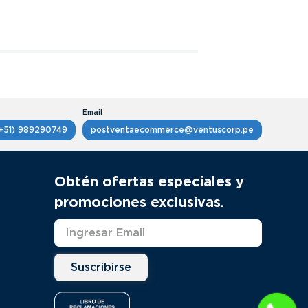
+51) 989290749
postventaecommerce@ventuscorp.pe
Obtén ofertas especiales y
promociones exclusivas.
Suscribirse