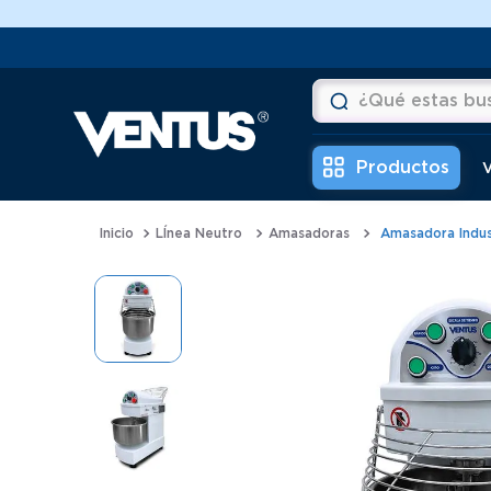
¿Qué estas buscan
Términos más buscad
V
1
.
horno
LÍnea Neutro
Amasadoras
Amasadora Indust
2
.
vitrina
3
.
visicooler
4
.
batidora
5
.
congeladora
6
.
freidora