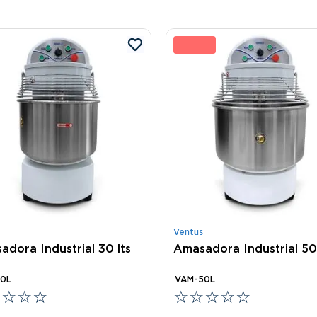
10 
Ventus
dora Industrial 30 lts
Amasadora Industrial 50 
0L
VAM-50L
☆
☆
☆
☆
☆
☆
☆
☆
☆