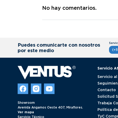
No hay comentarios.
Título
Califica el producto de 1 a 5 estrellas
★
★
★
★
★
Puedes comunicarte con nosotros
Tu nombre
por este medio
(+5
Servicio A
Dirección de email
Servicio al
Seguimien
Contacto
Escribe un comentario
Solicitud 
Showroom
Trabaja C
Avenida Angamos Oeste 407, Miraflores.
Política d
Ver mapa
TyC Compr
Servicio Técnico