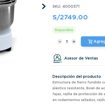
SKU
:
4000371
S/
2749
.
00
Disponible
Agreg
－
＋
Asesor de Ventas
Descripción del producto
Estructura de fierro fundido 
plástico resistente, Bowl de a
fajas, rejilla de protección d
en rodamientos sellados, rejil