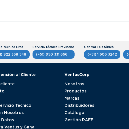
1) 922 368 548
(+51) 950 331 666
(+51) 1 606 3242
(
tención al Cliente
VentusCorp
 cliente
Nosotros
to
Productos
Marcas
Servicio Técnico
Distribuidores
on Nosotros
Catálogo
e Datos
Gestión RAEE
a Ventus y Gana