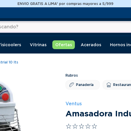
ENVIO GRATIS A LIMA* por compras mayores a S/999
do?
os
isicoolers
Vitrinas
Ofertas
Acerados
Hornos in
rial 10 lts
Panadería
Restaura
Ventus
Amasadora Indus
☆
☆
☆
☆
☆