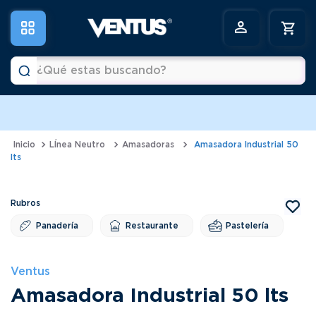
¿Qué estas buscando?
a
Términos más buscados
1
.
horno
LÍnea Neutro
Amasadoras
Amasadora Industrial 50
lts
2
.
vitrina
3
.
visicooler
4
.
batidora
Panadería
Restaurante
Pastelería
5
.
congeladora
6
.
freidora
Ventus
Amasadora Industrial 50 lts