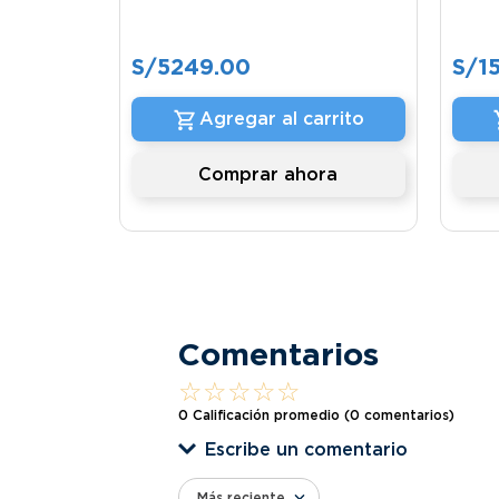
S/
5249
.
00
S/
1
Agregar al carrito
Comprar ahora
Comentarios
☆
☆
☆
☆
☆
0 Calificación promedio
(0 comentarios)
Escribe un comentario
Más reciente