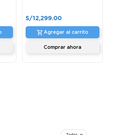
S/
12
,
299
.
00
o
Agregar al carrito
Comprar ahora
Todos