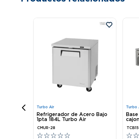
tas Acero
rrito
Turbo Air
Turbo 
ra
Refrigerador de Acero Bajo
Base
1pta 184L Turbo Air
cajo
CMUR-28
TCB15
☆
☆
☆
☆
☆
☆