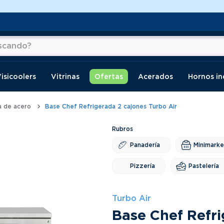
do?
os
isicoolers
Vitrinas
Ofertas
Acerados
Hornos in
a de acero
Base Chef Refrigerada 2 cajones Turbo Air
Panadería
Minimarke
Pizzería
Pastelería
Turbo Air
Base Chef Refri