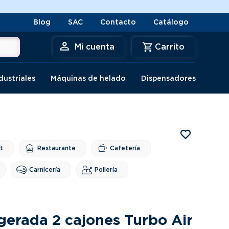
ENVIO GRATIS A LIMA* por c
Blog
SAC
Contacto
Catálogo
Mi cuenta
dustriales
Máquinas de helado
Dispensadores
t
Restaurante
Cafetería
Carnicería
Pollería
gerada 2 cajones Turbo Air