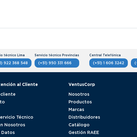
1) 922 368 548
(+51) 950 331 666
(+51) 1 606 3242
(
tención al Cliente
VentusCorp
 cliente
Nosotros
to
Productos
Marcas
Servicio Técnico
Distribuidores
on Nosotros
Catálogo
e Datos
Gestión RAEE