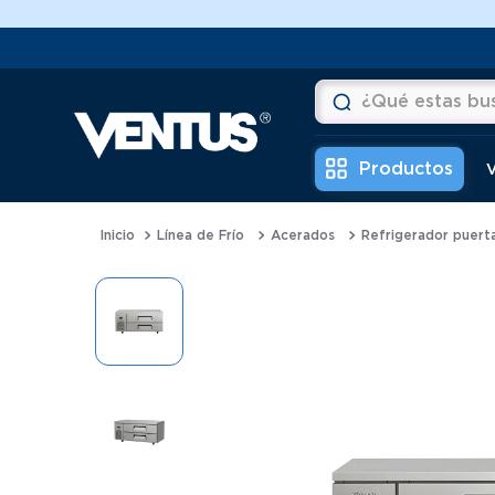
¿Qué estas buscan
Términos más buscad
V
1
.
horno
Línea de Frío
Acerados
Refrigerador puert
2
.
vitrina
3
.
visicooler
4
.
batidora
5
.
congeladora
6
.
freidora