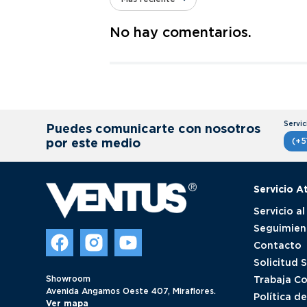
Agregar comentario
No hay comentarios.
Título
Califica el producto de 1 a 5 estrellas
★
★
★
★
★
Puedes comunicarte con nosotros
Tu nombre
por este medio
(+5
Servicio A
Dirección de email
Servicio al
Seguimien
Contacto
Escribe un comentario
Solicitud 
Showroom
Trabaja C
Avenida Angamos Oeste 407, Miraflores.
Política d
Ver mapa