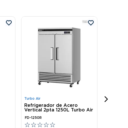
Turbo Air
Refriger
Vertical 
FD-650R
☆
☆
☆
S/
8949
A
Turbo Air
C
Refrigerador de Acero
Vertical 2pta 1250L Turbo Air
FD-1250R
☆
☆
☆
☆
☆