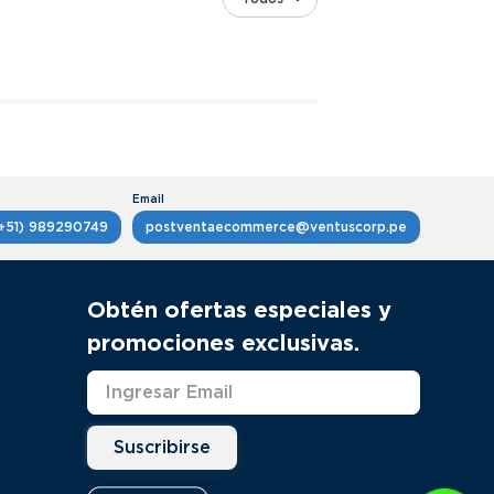
+51) 989290749
postventaecommerce@ventuscorp.pe
Obtén ofertas especiales y
promociones exclusivas.
Suscribirse