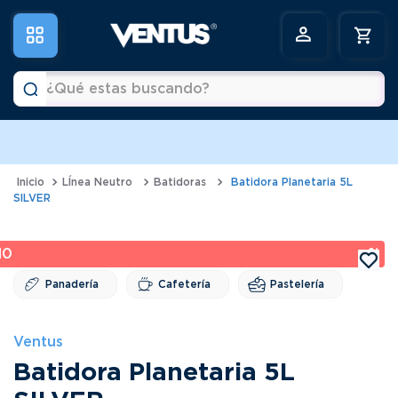
¿Qué estas buscando?
a
Términos más buscados
1
.
horno
LÍnea Neutro
Batidoras
Batidora Planetaria 5L
SILVER
2
.
vitrina
3
.
visicooler
10 %
4
.
batidora
Panadería
Cafetería
Pastelería
5
.
congeladora
6
.
freidora
Ventus
Batidora Planetaria 5L