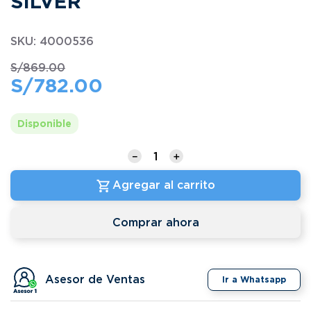
SILVER
SKU
:
4000536
S/
869
.
00
S/
782
.
00
Disponible
－
＋
Agregar al carrito
Comprar ahora
Asesor de Ventas
Ir a Whatsapp