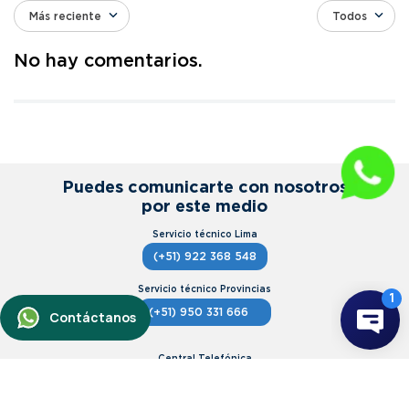
Más reciente
Todos
Agregar comentario
No hay comentarios.
Título
Califica el producto de 1 a 5 estrellas
★
★
★
★
★
Puedes comunicarte con nosotros
por este medio
Tu nombre
(+51) 922 368 548
Dirección de email
(+51) 950 331 666
Escribe un comentario
(+51) 1 606 3242
(+51) 989290749