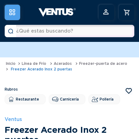
¿Qué estas buscando?
a
Términos más buscados
1
.
horno
Línea de Frío
Acerados
Freezer-puerta de acero
Freezer Acerado Inox 2 puertas
2
.
vitrina
3
.
visicooler
4
.
batidora
Restaurante
Carnicería
Pollería
5
.
congeladora
6
.
freidora
Ventus
Freezer Acerado Inox 2