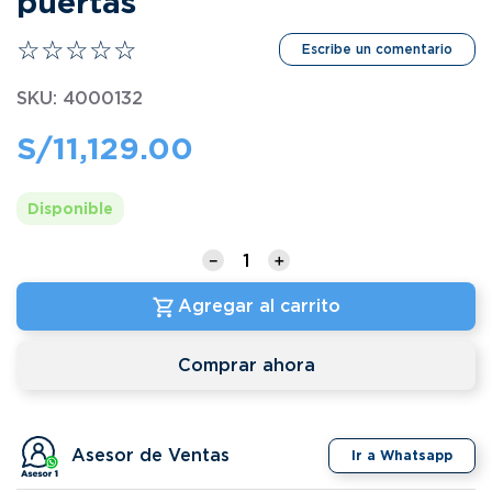
puertas
☆
☆
☆
☆
☆
Escribe un comentario
SKU
:
4000132
S/
11
,
129
.
00
Disponible
－
＋
Agregar al carrito
Comprar ahora
Asesor de Ventas
Ir a Whatsapp