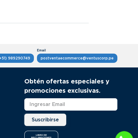
+51) 989290749
postventaecommerce@ventuscorp.pe
Obtén ofertas especiales y
promociones exclusivas.
Suscribirse