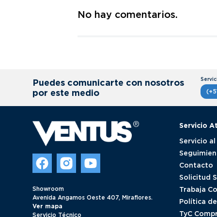
No hay comentarios.
Título
Califica el producto de 1 a 5 estrellas
★
★
★
★
★
Puedes comunicarte con nosotros
Tu nombre
por este medio
(+5
Servicio A
Dirección de email
Servicio al
Seguimien
Contacto
Escribe un comentario
Solicitud 
Showroom
Trabaja C
Avenida Angamos Oeste 407, Miraflores.
Política d
Ver mapa
TyC Compr
Servicio Técnico