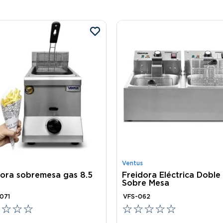
Ventus
dora sobremesa gas 8.5
Freidora Eléctrica Doble
Sobre Mesa
071
VFS-062
☆
☆
☆
☆
☆
☆
☆
☆
☆