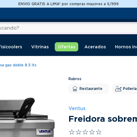
ENVIO GRATIS A LIMA* por compras mayores a S/999
do?
os
isicoolers
Vitrinas
Ofertas
Acerados
Hornos in
a gas doble 8.5 lts
Restaurante
Pollería
Ventus
Freidora sobrem
☆
☆
☆
☆
☆