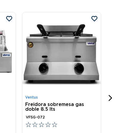
Ventus
Freidora
VFP-37L3
☆
☆
☆
S/
4499
Ventus
Produ
Freidora sobremesa gas
doble 8.5 lts
VFSG-072
☆
☆
☆
☆
☆