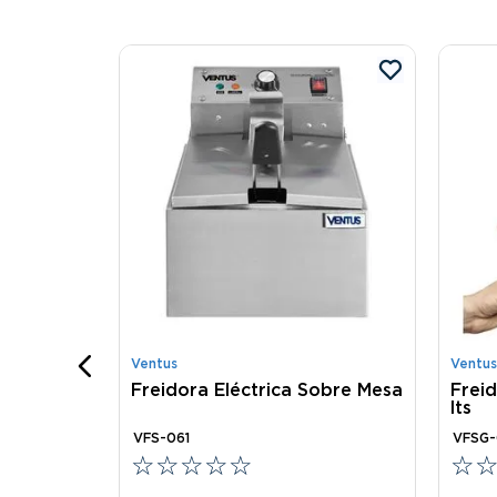
VFP-18L2
Ventus
Ventus
onible
Freidora Eléctrica Sobre Mesa
Frei
lts
VFS-061
VFSG-
☆
☆
☆
☆
☆
☆