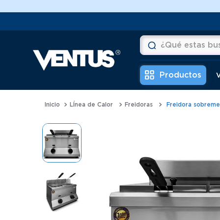
¿Qué estas buscan
Términos más buscad
V
1
.
horno
LÍnea de Calor
Freidoras
Freidora sobremes
2
.
vitrina
3
.
visicooler
4
.
batidora
5
.
congeladora
6
.
freidora