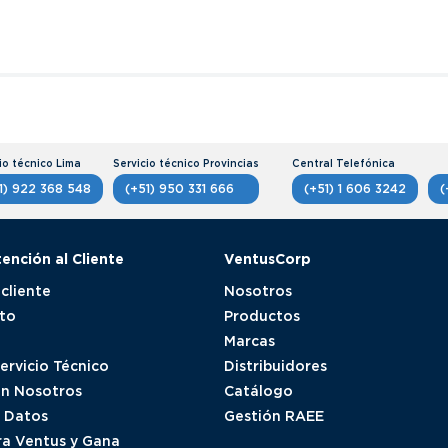
1) 922 368 548
(+51) 950 331 666
(+51) 1 606 3242
(
tención al Cliente
VentusCorp
 cliente
Nosotros
to
Productos
Marcas
Servicio Técnico
Distribuidores
on Nosotros
Catálogo
e Datos
Gestión RAEE
a Ventus y Gana