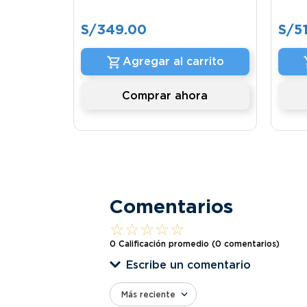
S/
349
.
00
S/
5
Agregar al carrito
Comprar ahora
Comentarios
☆
☆
☆
☆
☆
0 Calificación promedio
(0 comentarios)
Escribe un comentario
Más reciente
Agregar comentario