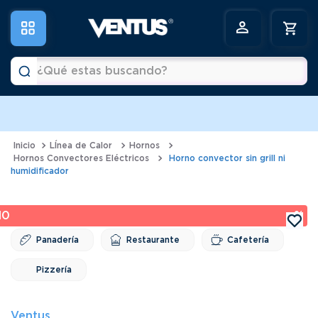
¿Qué estas buscando?
Términos más buscados
1
.
horno
LÍnea de Calor
Hornos
Hornos Convectores Eléctricos
Horno convector sin grill ni
2
.
vitrina
humidificador
3
.
visicooler
10 %
4
.
batidora
Panadería
Restaurante
Cafetería
5
.
congeladora
6
.
freidora
Pizzería
Ventus