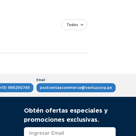
Todos
+51) 989290749
postventaecommerce@ventuscorp.pe
Obtén ofertas especiales y
promociones exclusivas.