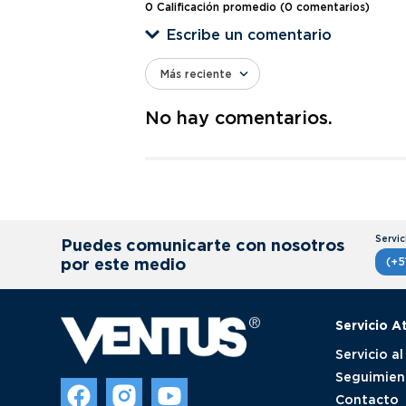
0 Calificación promedio
(0 comentarios)
Escribe un comentario
Más reciente
Agregar comentario
No hay comentarios.
Título
Califica el producto de 1 a 5 estrellas
★
★
★
★
★
Puedes comunicarte con nosotros
Tu nombre
por este medio
(+5
Servicio A
Dirección de email
Servicio al
Seguimien
Contacto