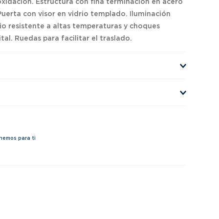
oxidación. Estructura con fina terminación en acero
uerta con visor en vidrio templado. Iluminación
io resistente a altas temperaturas y choques
tal. Ruedas para facilitar el traslado.
nemos para ti