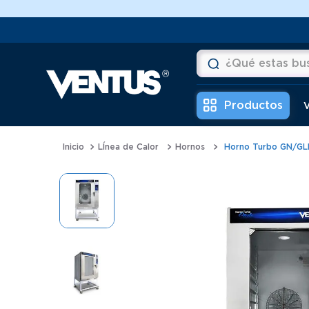
¿Qué estas buscan
Términos más buscad
V
1
.
horno
LÍnea de Calor
Hornos
Horno Turbo GN/GLP
2
.
vitrina
3
.
visicooler
4
.
batidora
5
.
congeladora
6
.
freidora