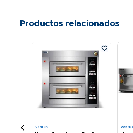
Productos relacionados
P 5
rrito
Ventus
Ventus
ra