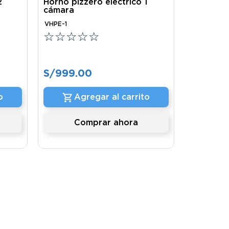
2
Horno pizzero eléctrico 1
cámara
VHPE-1
☆
☆
☆
☆
☆
S/
999
.
00
o
Agregar al carrito
Comprar ahora