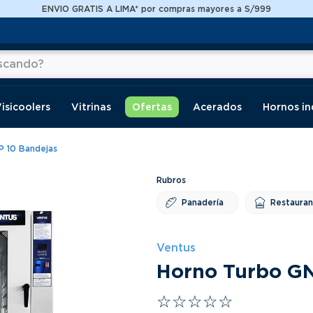
ENVIO GRATIS A LIMA* por compras mayores a S/999
do?
os
isicoolers
Vitrinas
Ofertas
Acerados
Hornos in
 10 Bandejas
Panadería
Restaura
Ventus
Horno Turbo G
☆
☆
☆
☆
☆