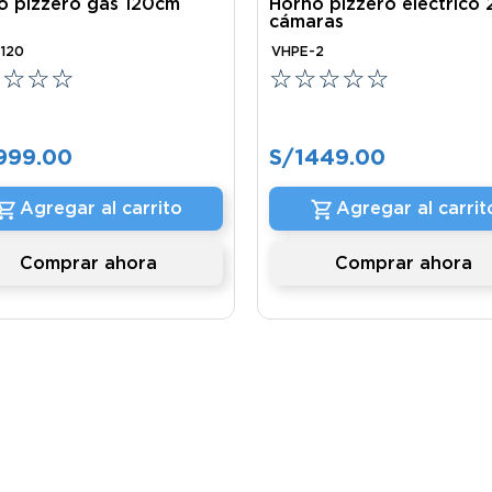
o pizzero gas 120cm
Horno pizzero eléctrico 
cámaras
120
VHPE-2
☆
☆
☆
☆
☆
☆
☆
☆
☆
999
.
00
S/
1449
.
00
Agregar al carrito
Agregar al carrit
Comprar ahora
Comprar ahora