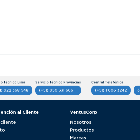
1) 922 368 548
(+51) 950 331 666
(+51) 1 606 3242
(
tención al Cliente
VentusCorp
 cliente
Nosotros
to
Productos
Marcas