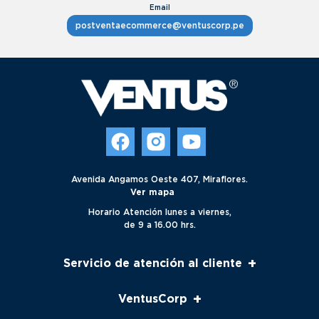
postventaecommerce@ventuscorp.pe
Avenida Angamos Oeste 407, Miraflores.
Ver mapa
Horario Atención lunes a viernes,
de 9 a 16.00 hrs.
+
Servicio de atención al cliente
Servicio al cliente
+
VentusCorp
Seguimiento
Contacto
Nosotros