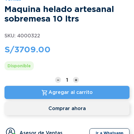
Maquina helado artesanal
sobremesa 10 ltrs
SKU
:
4000322
S/
3709
.
00
Disponible
－
＋
Agregar al carrito
Comprar ahora
Asesor de Ventas
Ir a Whatsapp