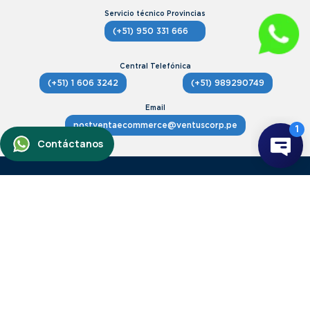
(+51) 950 331 666
(+51) 1 606 3242
(+51) 989290749
postventaecommerce@ventuscorp.pe
Avenida Angamos Oeste 407, Miraflores.
Ver mapa
Horario Atención lunes a viernes,