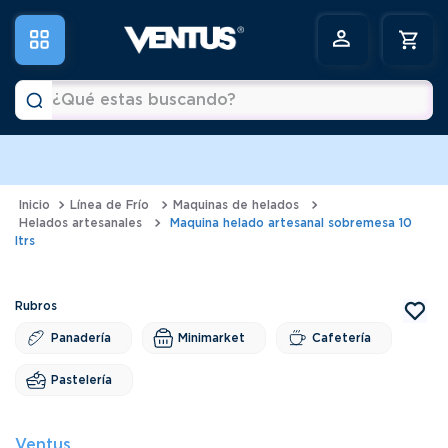
¿Qué estas buscando?
Términos más buscados
1
.
horno
Línea de Frío
Maquinas de helados
Helados artesanales
Maquina helado artesanal sobremesa 10
2
.
vitrina
ltrs
3
.
visicooler
4
.
congeladora
Panadería
Minimarket
Cafetería
5
.
batidora
6
.
freidora
Pastelería
Ventus