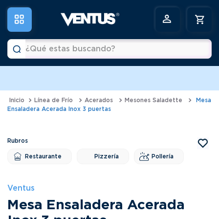
¿Qué estas buscando?
a
Términos más buscados
1
.
horno
Línea de Frío
Acerados
Mesones Saladette
Mesa
Ensaladera Acerada Inox 3 puertas
2
.
vitrina
3
.
visicooler
4
.
batidora
Restaurante
Pizzería
Pollería
5
.
congeladora
6
.
freidora
Ventus
Mesa Ensaladera Acerada