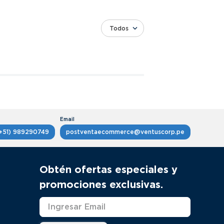
Todos
+51) 989290749
postventaecommerce@ventuscorp.pe
Obtén ofertas especiales y
promociones exclusivas.