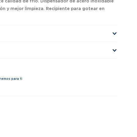
te calidad de frío. Dispensador de acero inoxidable
n y mejor limpieza. Recipiente para gotear en
nemos para ti