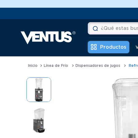
¿Qué estas buscan
Términos más buscad
V
1
.
horno
Línea de Frío
Dispensadores de jugos
Refre
2
.
vitrina
3
.
visicooler
4
.
batidora
5
.
congeladora
6
.
freidora