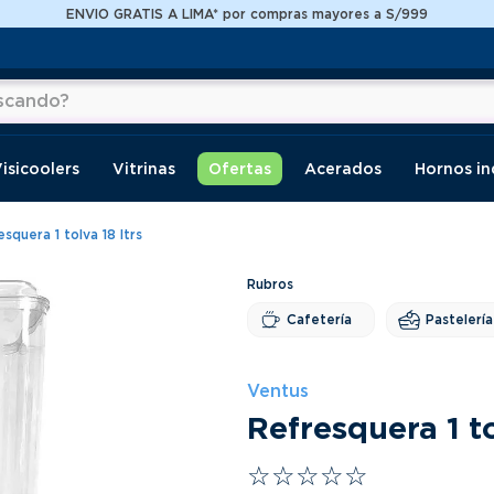
ENVIO GRATIS A LIMA* por compras mayores a S/999
do?
os
isicoolers
Vitrinas
Ofertas
Acerados
Hornos in
squera 1 tolva 18 ltrs
Cafetería
Pastelería
Ventus
Refresquera 1 to
☆
☆
☆
☆
☆