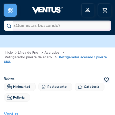
¿Qué estas buscando?
a
Términos más buscados
1
.
horno
Línea de Frío
Acerados
Refrigerador puerta de acero
Refrigerador acerado 1 puerta
2
.
vitrina
610L
3
.
visicooler
4
.
batidora
Minimarket
Restaurante
Cafetería
5
.
congeladora
6
.
freidora
Pollería
Ventus