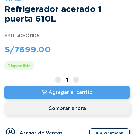
Refrigerador acerado 1
puerta 610L
SKU
:
4000105
S/
7699
.
00
Disponible
－
＋
Agregar al carrito
Comprar ahora
Asesor de Ventas
Ir a Whatsapp