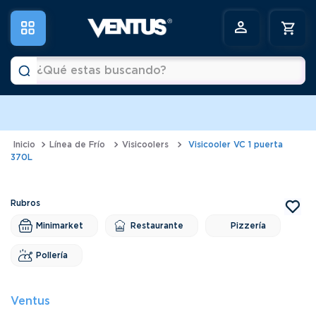
¿Qué estas buscando?
a
Términos más buscados
1
.
horno
Línea de Frío
Visicoolers
Visicooler VC 1 puerta
370L
2
.
vitrina
3
.
visicooler
4
.
batidora
Minimarket
Restaurante
Pizzería
5
.
congeladora
Pollería
6
.
freidora
Ventus