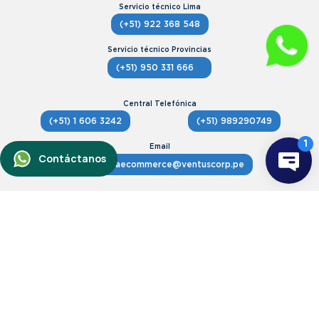
(+51) 922 368 548
(+51) 950 331 666
(+51) 1 606 3242
(+51) 989290749
postventaecommerce@ventuscorp.pe
Avenida Angamos Oeste 407, Miraflores.