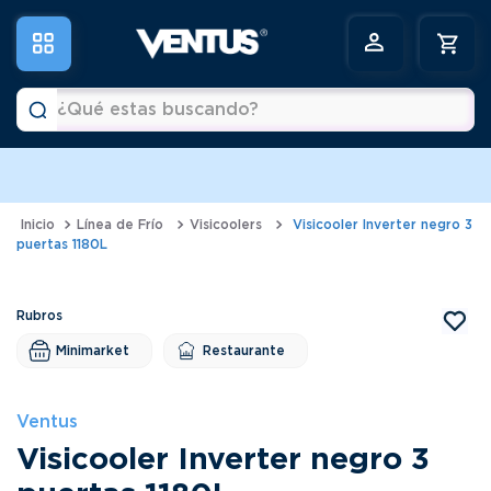
¿Qué estas buscando?
Términos más buscados
1
.
horno
Línea de Frío
Visicoolers
Visicooler Inverter negro 3
puertas 1180L
2
.
vitrina
3
.
visicooler
4
.
congeladora
Minimarket
Restaurante
5
.
batidora
6
.
freidora
Ventus
Visicooler Inverter negro 3