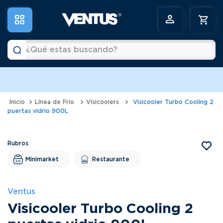
¿Qué estas buscando?
Términos más buscados
1
.
horno
Línea de Frío
Visicoolers
Visicooler Turbo Cooling 2
puertas vidrio 900L
2
.
vitrina
3
.
visicooler
4
.
congeladora
Minimarket
Restaurante
5
.
batidora
6
.
freidora
Ventus
Visicooler Turbo Cooling 2