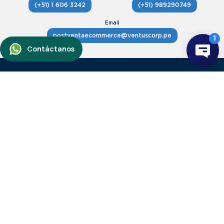
(+51) 1 606 3242
(+51) 989290749
postventaecommerce@ventuscorp.pe
Avenida Angamos Oeste 407, Miraflores.
Ver mapa
Horario Atención lunes a viernes,
de 9 a 16.00 hrs.
+
Servicio de atención al cliente
Servicio al cliente