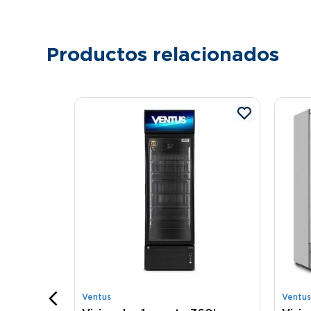
Productos relacionados
ta 540L
Ventus
Ventus
onible