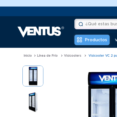
¿Qué estas buscan
Términos más buscad
V
1
.
horno
Línea de Frío
Visicoolers
Visicooler VC 2 
2
.
vitrina
3
.
visicooler
4
.
batidora
5
.
congeladora
6
.
freidora