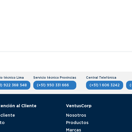
1) 922 368 548
(+51) 950 331 666
(+51) 1 606 3242
(
tención al Cliente
VentusCorp
 cliente
Nosotros
to
Productos
Marcas