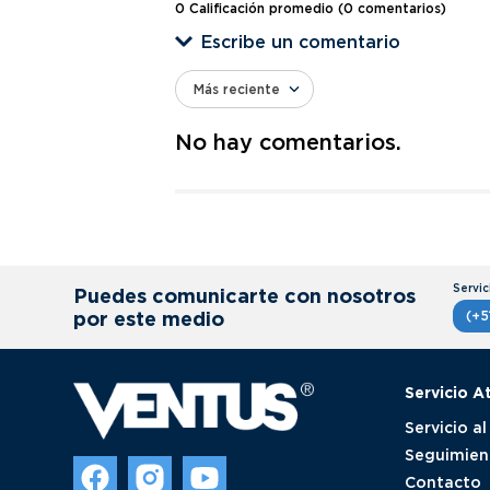
0 Calificación promedio
(0 comentarios)
Escribe un comentario
Más reciente
Agregar comentario
No hay comentarios.
Título
Califica el producto de 1 a 5 estrellas
★
★
★
★
★
Puedes comunicarte con nosotros
Tu nombre
por este medio
(+5
Servicio A
Dirección de email
Servicio al
Seguimien
Contacto