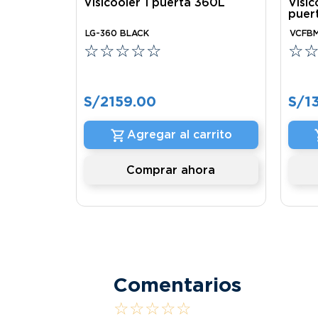
Visicooler 1 puerta 360L
Visi
puer
LG-360 BLACK
VCFBM
☆
☆
☆
☆
☆
☆
S/
2159
.
00
S/
1
Agregar al carrito
Comprar ahora
Comentarios
☆
☆
☆
☆
☆