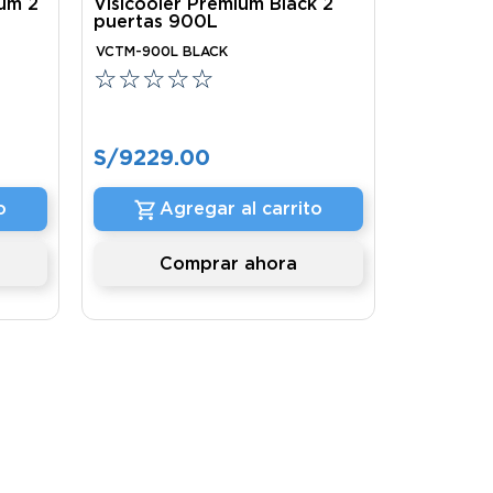
ium 2
Visicooler Premium Black 2
puertas 900L
VCTM-900L BLACK
☆
☆
☆
☆
☆
S/
9229
.
00
o
Agregar al carrito
Comprar ahora