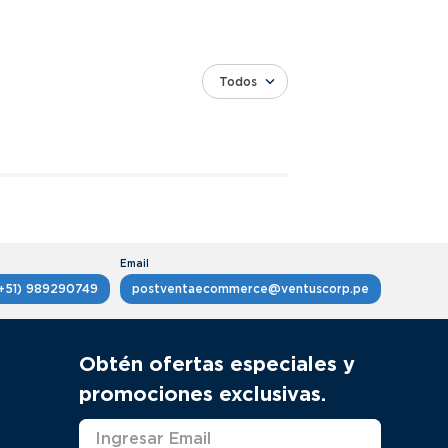
Todos
+51) 989290749
postventaecommerce@ventuscorp.pe
Obtén ofertas especiales y
promociones exclusivas.