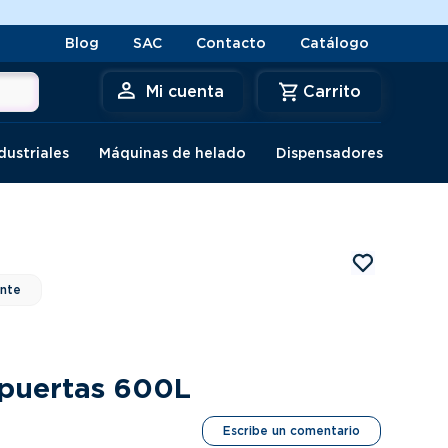
ENVIO GRATIS A LIMA* por c
Blog
SAC
Contacto
Catálogo
Mi cuenta
dustriales
Máquinas de helado
Dispensadores
ante
 puertas 600L
Escribe un comentario