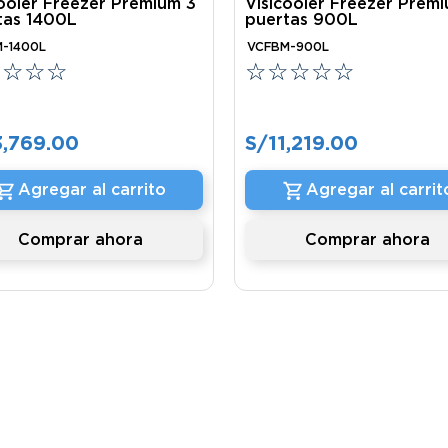
cooler Freezer Premium 3
Visicooler Freezer Prem
tas 1400L
puertas 900L
-1400L
VCFBM-900L
☆
☆
☆
☆
☆
☆
☆
☆
☆
3
,
769
.
00
S/
11
,
219
.
00
Agregar al carrito
Agregar al carrit
Comprar ahora
Comprar ahora