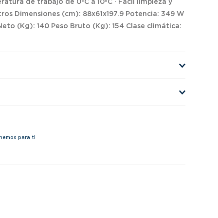
eratura de trabajo de 0ºC a 10ºC · Fácil limpieza y
tros Dimensiones (cm): 88x61x197.9 Potencia: 349 W
o (Kg): 140 Peso Bruto (Kg): 154 Clase climática:
nemos para ti