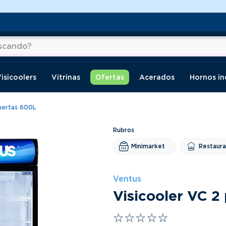
do?
os
isicoolers
Vitrinas
Ofertas
Acerados
Hornos in
puertas 600L
Minimarket
Restaur
Ventus
Visicooler VC 2
☆
☆
☆
☆
☆