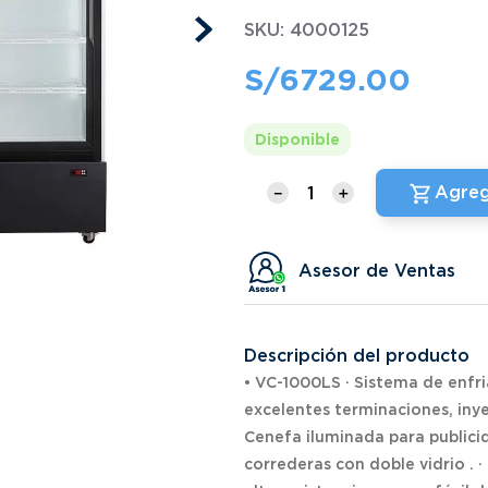
SKU
:
4000125
S/
6729
.
00
Disponible
Agreg
－
＋
Asesor de Ventas
Descripción del producto
• VC-1000LS · Sistema de enfri
excelentes terminaciones, iny
Cenefa iluminada para publicida
correderas con doble vidrio . ·