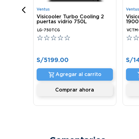
Ventus
Ventus
onible
Visicooler Turbo Cooling 2
Visi
puertas vidrio 750L
1900
LG-750TCG
VCTM-
☆
☆
☆
☆
☆
☆
S/
5199
.
00
S/
1
Agregar al carrito
Comprar ahora