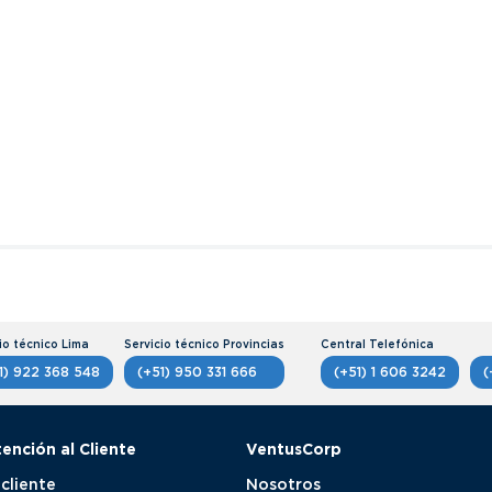
1) 922 368 548
(+51) 950 331 666
(+51) 1 606 3242
(
tención al Cliente
VentusCorp
 cliente
Nosotros