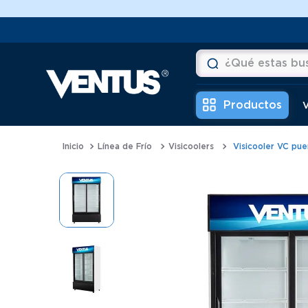
¿Qué estas buscan
Términos más buscad
V
1
.
horno
Línea de Frío
Visicoolers
Visicooler VC pu
2
.
vitrina
3
.
visicooler
4
.
batidora
5
.
congeladora
6
.
freidora