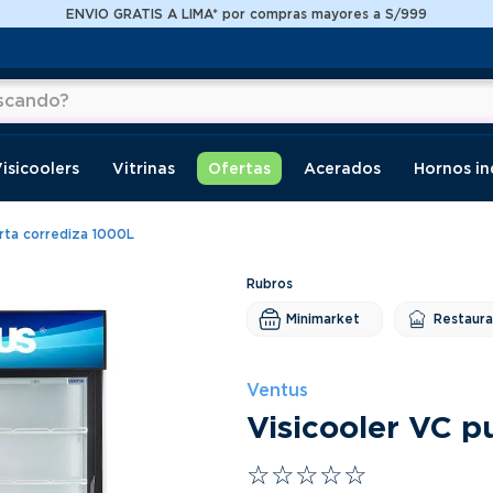
ENVIO GRATIS A LIMA* por compras mayores a S/999
do?
os
isicoolers
Vitrinas
Ofertas
Acerados
Hornos in
erta corrediza 1000L
Minimarket
Restaur
Ventus
Visicooler VC p
☆
☆
☆
☆
☆