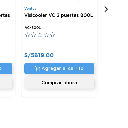
Ventus
C
ertas
Visicooler VC 2 puertas 800L
VC-800L
☆
☆
☆
☆
☆
S/
5819
.
00
o
Agregar al carrito
Comprar ahora