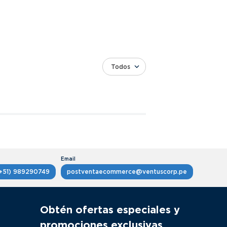
Todos
+51) 989290749
postventaecommerce@ventuscorp.pe
Obtén ofertas especiales y
promociones exclusivas.