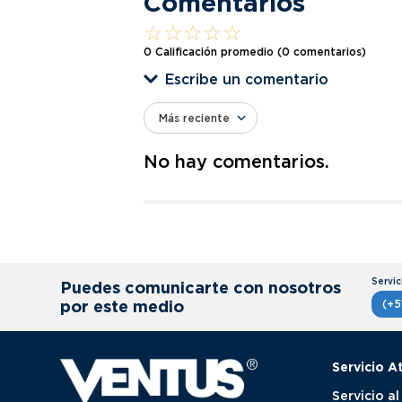
Comentarios
☆
☆
☆
☆
☆
0 Calificación promedio
(0 comentarios)
Escribe un comentario
Más reciente
Agregar comentario
No hay comentarios.
Título
Califica el producto de 1 a 5 estrellas
★
★
★
★
★
Puedes comunicarte con nosotros
Tu nombre
por este medio
(+5
Servicio A
Dirección de email
Servicio al