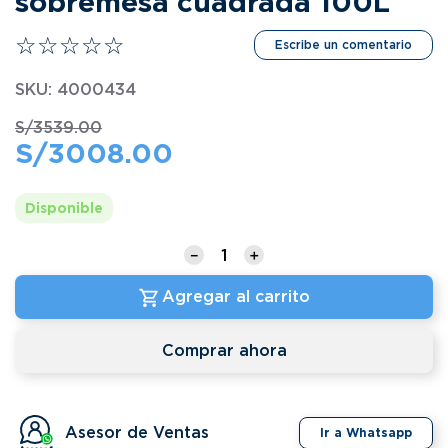
sobremesa cuadrada 100L
☆
☆
☆
☆
☆
Escribe un comentario
SKU
:
4000434
S/
3539
.
00
S/
3008
.
00
Disponible
－
＋
Agregar al carrito
Comprar ahora
Asesor de Ventas
Ir a Whatsapp