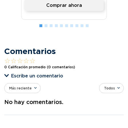
Comprar ahora
Comentarios
☆
☆
☆
☆
☆
0 Calificación promedio
(0 comentarios)
Escribe un comentario
Más reciente
Todos
Agregar comentario
No hay comentarios.
Título
Califica el producto de 1 a 5 estrellas