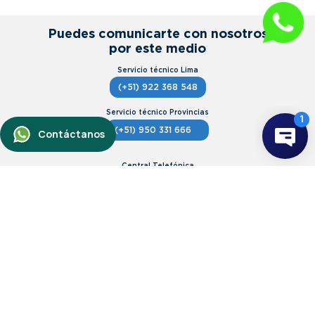
★
★
★
★
★
Puedes comunicarte con nosotros
por este medio
Tu nombre
(+51) 922 368 548
Dirección de email
(+51) 950 331 666
Escribe un comentario
(+51) 1 606 3242
(+51) 989290749
postventaecommerce@ventuscorp.pe
Enviar comentario