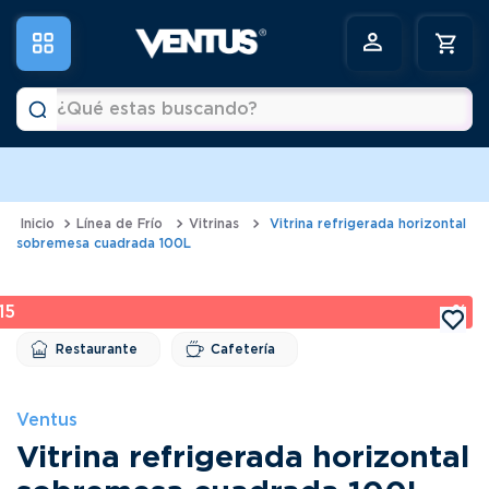
¿Qué estas buscando?
a
Términos más buscados
1
.
horno
Línea de Frío
Vitrinas
Vitrina refrigerada horizontal
sobremesa cuadrada 100L
2
.
vitrina
3
.
visicooler
15 %
4
.
batidora
Restaurante
Cafetería
5
.
congeladora
6
.
freidora
Ventus
Vitrina refrigerada horizontal