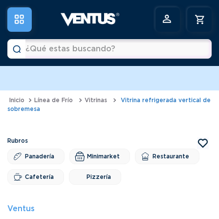
¿Qué estas buscando?
Términos más buscados
1
.
horno
Línea de Frío
Vitrinas
Vitrina refrigerada vertical de
sobremesa
2
.
vitrina
3
.
visicooler
4
.
batidora
Panadería
Minimarket
Restaurante
5
.
congeladora
Cafetería
Pizzería
6
.
freidora
Ventus